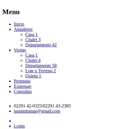
Menu
Inicio
Alquileres
Casa
1
Chalet
3
Departamento
42
Ventas
Casa
1
Chalet
4
Departamento
58
Lote o Terreno
2
Quinta
1
Permutas
Expensas
Consultas
02291 42-0325/02291 43-2385
isaiamiramar@gmail.com
Login