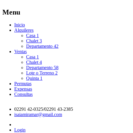
Menu
Inicio
Alquileres
Casa
1
Chalet
3
Departamento
42
Ventas
Casa
1
Chalet
4
Departamento
58
Lote o Terreno
2
Quinta
1
Permutas
Expensas
Consultas
02291 42-0325/02291 43-2385
isaiamiramar@gmail.com
Login