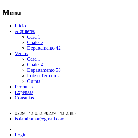
Menu
Inicio
Alquileres
Casa
1
Chalet
3
Departamento
42
Ventas
Casa
1
Chalet
4
Departamento
58
Lote o Terreno
2
Quinta
1
Permutas
Expensas
Consultas
02291 42-0325/02291 43-2385
isaiamiramar@gmail.com
Login