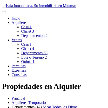
Inicio
Alquileres
Casa
1
Chalet
3
Departamento
42
Ventas
Casa
1
Chalet
4
Departamento
58
Lote o Terreno
2
Quinta
1
Permutas
Expensas
Consultas
Propiedades en Alquiler
Principal
Alquileres Temporarios
Departamentos (
42
)
Sacar Todos los Filtros